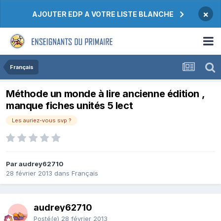
×
AJOUTER EDP A VOTRE LISTE BLANCHE
Français
Méthode un monde à lire ancienne édition ,
manque fiches unités 5 lect
Les auriez-vous svp ?
Par audrey62710
28 février 2013
dans
Français
audrey62710
Posté(e)
28 février 2013