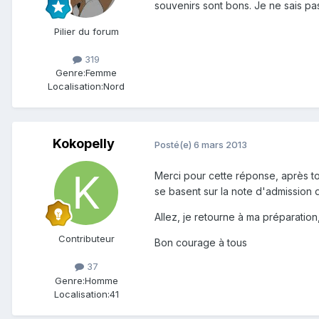
souvenirs sont bons. Je ne sais pa
Pilier du forum
319
Genre:
Femme
Localisation:
Nord
Kokopelly
Posté(e)
6 mars 2013
Merci pour cette réponse, après tou
se basent sur la note d'admission d
Allez, je retourne à ma préparation, 
Contributeur
Bon courage à tous
37
Genre:
Homme
Localisation:
41