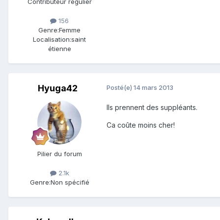
Contributeur régulier
156
Genre:
Femme
Localisation:
saint
étienne
Hyuga42
Posté(e)
14 mars 2013
Ils prennent des suppléants.
Ca coûte moins cher!
Pilier du forum
2.1k
Genre:
Non spécifié