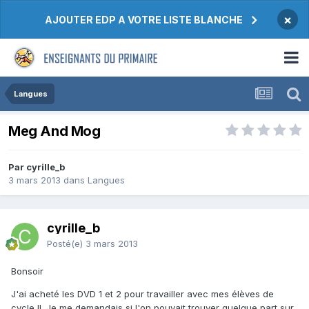
×
AJOUTER EDP A VOTRE LISTE BLANCHE
Langues
Meg And Mog
Par cyrille_b
3 mars 2013
dans
Langues
cyrille_b
Posté(e)
3 mars 2013
Bonsoir
J'ai acheté les DVD 1 et 2 pour travailler avec mes élèves de
cycle II. Je me demandais si l'on pouvait trouver quelque part sur