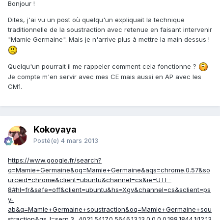
Bonjour !
Dites, j'ai vu un post où quelqu'un expliquait la technique
traditionnelle de la soustraction avec retenue en faisant intervenir
"Mamie Germaine". Mais je n'arrive plus à mettre la main dessus !
Quelqu'un pourrait il me rappeler comment cela fonctionne ?
Je compte m'en servir avec mes CE mais aussi en AP avec les
CM1.
Kokoyaya
Posté(e)
4 mars 2013
https://www.google.fr/search?
q=Mamie+Germaine&oq=Mamie+Germaine&aqs=chrome.0.57&so
urceid=chrome&client=ubuntu&channel=cs&ie=UTF-
8#hl=fr&safe=off&client=ubuntu&hs=Xgv&channel=cs&sclient=ps
y-
ab&q=Mamie+Germaine+soustraction&oq=Mamie+Germaine+sou
straction&gs_l=serp.3...4021.5417.0.5646.13.13.0.0.0.0.198.1844.1j12.13