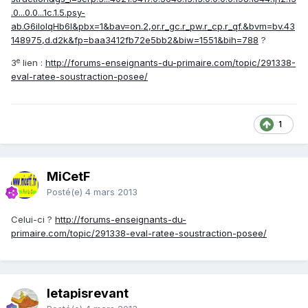
.0...0.0...1c.1.5.psy-
ab.G6ilolqHb6I&pbx=1&bav=on.2,or.r_gc.r_pw.r_cp.r_qf.&bvm=bv.43
148975,d.d2k&fp=baa3412fb72e5bb2&biw=1551&bih=788
?
e
3
lien :
http://forums-enseignants-du-primaire.com/topic/291338-
eval-ratee-soustraction-posee/
1
MiCetF
Posté(e)
4 mars 2013
Celui-ci ?
http://forums-enseignants-du-
primaire.com/topic/291338-eval-ratee-soustraction-posee/
letapisrevant