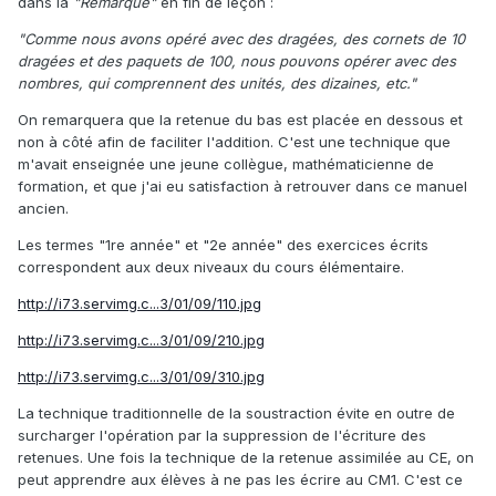
dans la
"Remarque"
en fin de leçon :
"Comme nous avons opéré avec des dragées, des cornets de 10
dragées et des paquets de 100, nous pouvons opérer avec des
nombres, qui comprennent des unités, des dizaines, etc."
On remarquera que la retenue du bas est placée en dessous et
non à côté afin de faciliter l'addition. C'est une technique que
m'avait enseignée une jeune collègue, mathématicienne de
formation, et que j'ai eu satisfaction à retrouver dans ce manuel
ancien.
Les termes "1re année" et "2e année" des exercices écrits
correspondent aux deux niveaux du cours élémentaire.
http://i73.servimg.c...3/01/09/110.jpg
http://i73.servimg.c...3/01/09/210.jpg
http://i73.servimg.c...3/01/09/310.jpg
La technique traditionnelle de la soustraction évite en outre de
surcharger l'opération par la suppression de l'écriture des
retenues. Une fois la technique de la retenue assimilée au CE, on
peut apprendre aux élèves à ne pas les écrire au CM1. C'est ce