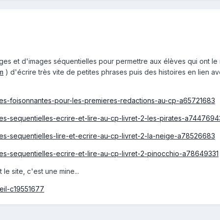
ages et d'images séquentielles pour permettre aux élèves qui ont le 
tm
) d'écrire très vite de petites phrases puis des histoires en lien 
ages-foisonnantes-pour-les-premieres-redactions-au-cp-a65721683
es-sequentielles-ecrire-et-lire-au-cp-livret-2-les-pirates-a7447694
es-sequentielles-lire-et-ecrire-au-cp-livret-2-la-neige-a78526683
es-sequentielles-ecrire-et-lire-au-cp-livret-2-pinocchio-a78649331
le site, c'est une mine...
ueil-c19551677