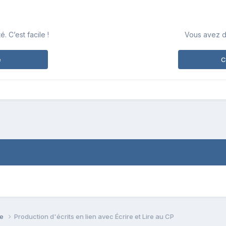
 C’est facile !
Vous avez d
e
C
se
Production d'écrits en lien avec Écrire et Lire au CP