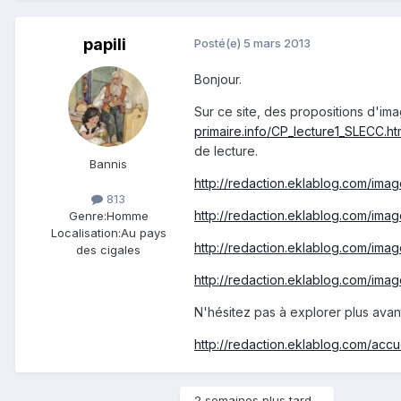
papili
Posté(e)
5 mars 2013
Bonjour.
Sur ce site, des propositions d'im
primaire.info/CP_lecture1_SLECC.h
de lecture.
Bannis
http://redaction.eklablog.com/im
813
http://redaction.eklablog.com/imag
Genre:
Homme
Localisation:
Au pays
http://redaction.eklablog.com/imag
des cigales
http://redaction.eklablog.com/imag
N'hésitez pas à explorer plus avant 
http://redaction.eklablog.com/acc
2 semaines plus tard...