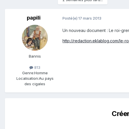
papili
Posté(e)
17 mars 2013
Un nouveau document : Le roi-greno
http://redaction.eklablog.com/le-ro
Bannis
813
Genre:
Homme
Localisation:
Au pays
des cigales
Crée