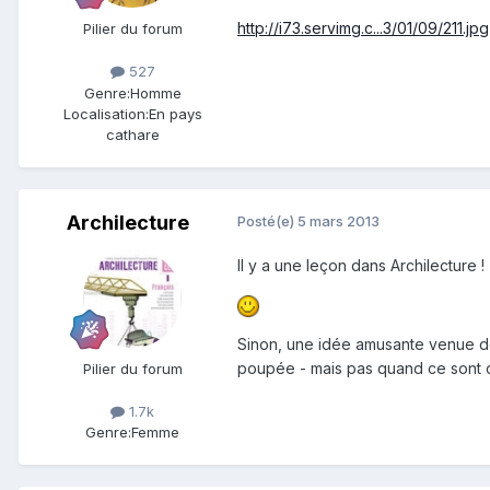
http://i73.servimg.c...3/01/09/211.jpg
Pilier du forum
527
Genre:
Homme
Localisation:
En pays
cathare
Archilecture
Posté(e)
5 mars 2013
Il y a une leçon dans Archilecture !
Sinon, une idée amusante venue de 
poupée - mais pas quand ce sont des 
Pilier du forum
1.7k
Genre:
Femme