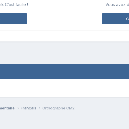
 C’est facile !
Vous avez d
e
C
émentaire
Français
Orthographe CM2