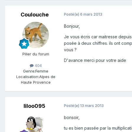
Coulouche
Posté(e)
6 mars 2013
Bonjour,
Je vous écris car maitresse depuis
posée à deux chiffres. ils ont com
vous ?
Pilier du forum
D'avance merci pour votre aide
404
Genre:
Femme
Localisation:
Alpes de
Haute Provence
liloo095
Posté(e)
13 mars 2013
bonsoir,
tu es bien passée par la multiplica