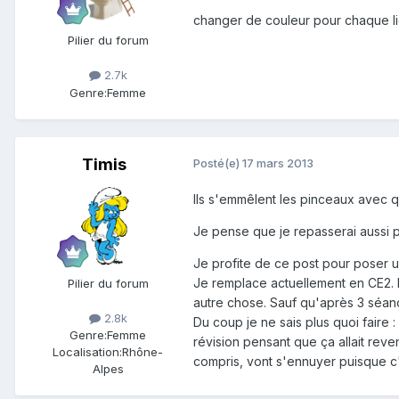
changer de couleur pour chaque li
Pilier du forum
2.7k
Genre:
Femme
Timis
Posté(e)
17 mars 2013
Ils s'emmêlent les pinceaux avec q
Je pense que je repasserai aussi par 
Je profite de ce post pour poser u
Je remplace actuellement en CE2. Le 
Pilier du forum
autre chose. Sauf qu'après 3 séance
2.8k
Du coup je ne sais plus quoi faire :
Genre:
Femme
révision pensant que ça allait reve
Localisation:
Rhône-
compris, vont s'ennuyer puisque c'
Alpes