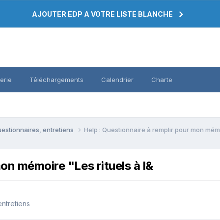
AJOUTER EDP A VOTRE LISTE BLANCHE
erie
Téléchargements
Calendrier
Charte
estionnaires, entretiens
Help : Questionnaire à remplir pour mon mémoi
mon mémoire "Les rituels à l&
entretiens