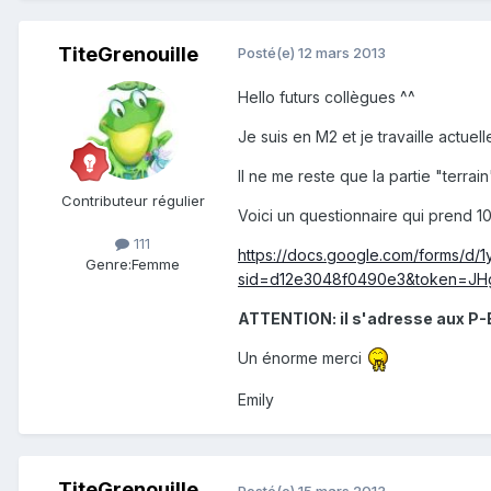
TiteGrenouille
Posté(e)
12 mars 2013
Hello futurs collègues ^^
Je suis en M2 et je travaille actue
Il ne me reste que la partie "terrain
Contributeur régulier
Voici un questionnaire qui prend 1
111
https://docs.google.com/forms
Genre:
Femme
sid=d12e3048f0490e3&token=JH
ATTENTION: il s'adresse aux P-
Un énorme merci
Emily
TiteGrenouille
Posté(e)
15 mars 2013