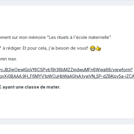
llement sur mon mémoire "Les rituels à l'école maternelle".
" à rédiger. Et pour cela, j'ai besoin de vous!!
0min max.
/d/1ycJB2jeOewIGpVf6CSPvb19r36bMZZmdwuMFn6Wwa68/viewform?
gvXj0BAAA.9H_F6MYV1pWCuHbWaAGhiA.tywVN_5P-dZBKpv5a-jZC
E ayant une classe de mater.