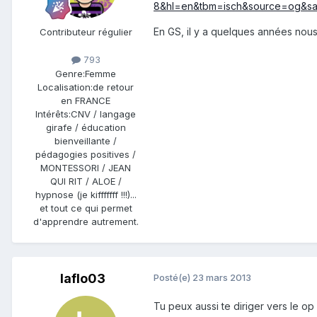
8&hl=en&tbm=isch&source=og&
En GS, il y a quelques années nous 
Contributeur régulier
793
Genre:
Femme
Localisation:
de retour
en FRANCE
Intérêts:
CNV / langage
girafe / éducation
bienveillante /
pédagogies positives /
MONTESSORI / JEAN
QUI RIT / ALOE /
hypnose (je kifffffff !!!)...
et tout ce qui permet
d'apprendre autrement.
laflo03
Posté(e)
23 mars 2013
Tu peux aussi te diriger vers le op