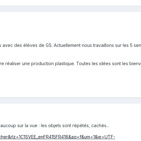
 avec des élèves de GS. Actuellement nous travaillons sur les 5 sens
e réaliser une production plastique. Toutes les idées sont les bien
aucoup sur la vue : les objets sont répétés, cachés...
escher&rlz=1C1SVEE_enFR415FR418&aq=f&um=1&ie=UTF-