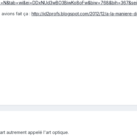
sa=N&tab=wi&ei=DDxNUd3wBO3BiwKo8oFw&biw=768&bih=367&s
avions fait ça :
http://id2profs.blogspot.com/2012/12/a-la-maniere-d
 art autrement appelé l'art optique.