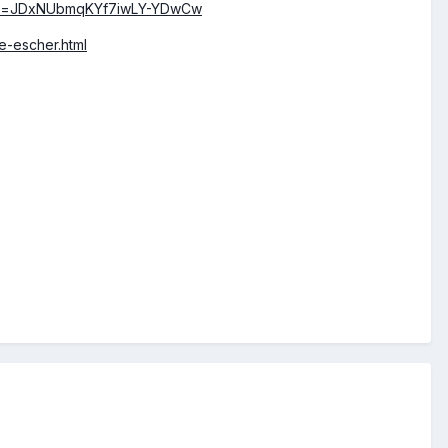
ei=JDxNUbmqKYf7iwLY-YDwCw
e-escher.html