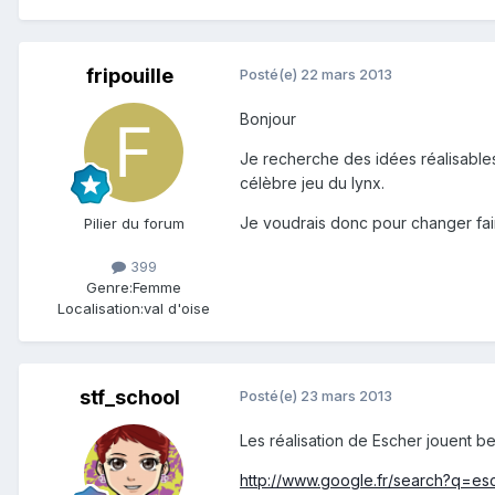
fripouille
Posté(e)
22 mars 2013
Bonjour
Je recherche des idées réalisables
célèbre jeu du lynx.
Je voudrais donc pour changer fair
Pilier du forum
399
Genre:
Femme
Localisation:
val d'oise
stf_school
Posté(e)
23 mars 2013
Les réalisation de Escher jouent be
http://www.google.fr/search?q=