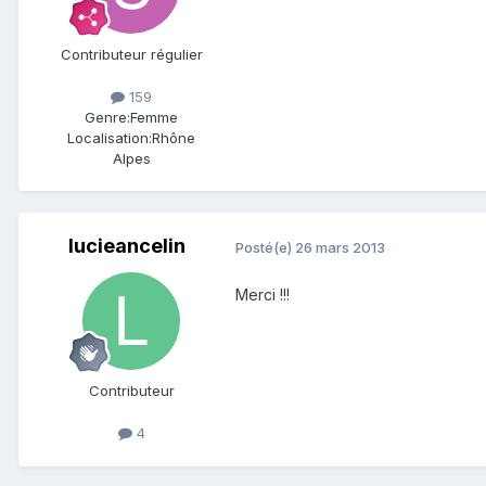
Contributeur régulier
159
Genre:
Femme
Localisation:
Rhône
Alpes
lucieancelin
Posté(e)
26 mars 2013
Merci !!!
Contributeur
4