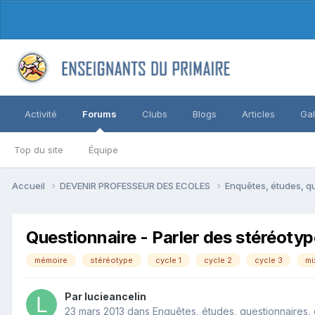
Activité
Forums
Clubs
Blogs
Articles
Gal
Top du site
Équipe
Accueil
DEVENIR PROFESSEUR DES ECOLES
Enquêtes, études, qu
Questionnaire - Parler des stéréotyp
mémoire
stéréotype
cycle 1
cycle 2
cycle 3
mi
Par lucieancelin
23 mars 2013
dans
Enquêtes, études, questionnaires, 