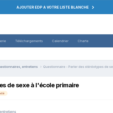
AJOUTER EDP A VOTRE LISTE BLANCHE
erie
Téléchargements
Calendrier
Charte
estionnaires, entretiens
Questionnaire - Parler des stéréotypes de se
es de sexe à l'école primaire
xité
entretiens