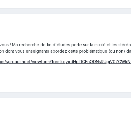
vous ! Ma recherche de fin d'études porte sur la mixité et les stéréo
açon dont vous enseignants abordez cette problématique (ou non) da
e.com/spreadsheet/viewform?formkey=dHpiRGFnODNsRUpjV0ZC