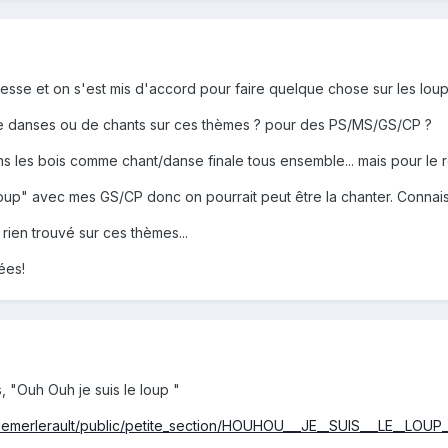
sse et on s'est mis d'accord pour faire quelque chose sur les loups
e danses ou de chants sur ces thèmes ? pour des PS/MS/GS/CP ?
les bois comme chant/danse finale tous ensemble... mais pour le r
loup" avec mes GS/CP donc on pourrait peut être la chanter. Connai
 rien trouvé sur ces thèmes...
ées!
, "Ouh Ouh je suis le loup "
ntlemerlerault/public/petite_section/HOUHOU___JE__SUIS___LE__LOUP_