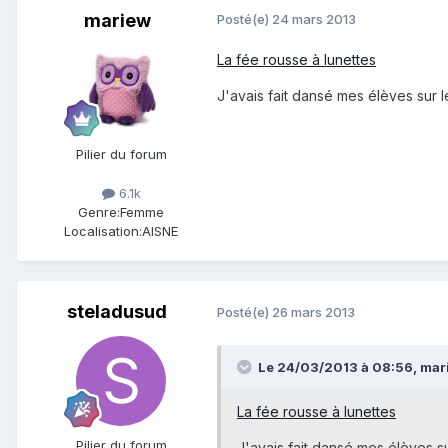
mariew
Posté(e)
24 mars 2013
La fée rousse à lunettes
J'avais fait dansé mes élèves sur 
Pilier du forum
6.1k
Genre:
Femme
Localisation:
AISNE
steladusud
Posté(e)
26 mars 2013
Le 24/03/2013 à 08:56, marie
La fée rousse à lunettes
Pilier du forum
J'avais fait dansé mes élèves s