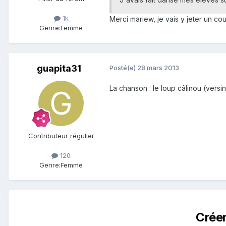
1k
Merci mariew, je vais y jeter un cou
Genre:
Femme
guapita31
Posté(e)
28 mars 2013
La chanson : le loup câlinou (versin
Contributeur régulier
120
Genre:
Femme
Crée