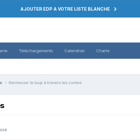
AJOUTER EDP A VOTRE LISTE BLANCHE
erie
Téléchargements
Calendrier
Charte
se
Kermesse: le loup à travers les contes
es
asse