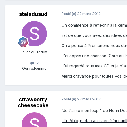
steladusud
Posté(e)
23 mars 2013
On commence à réfléchir à la kerme
Est ce que vous avez des idées d
On a pensé à Promenons-nous dans 
Pilier du forum
J'ai appris une chanson 'Gare au 
1k
J'ai regardé tous mes CD et je n'ai
Genre:
Femme
Merci d'avance pour toutes vos id
strawberry
Posté(e)
23 mars 2013
cheesecake
"Je t'aime mon loup " de Henri Des
http://blogs.etab.ac-caen.fr/nona