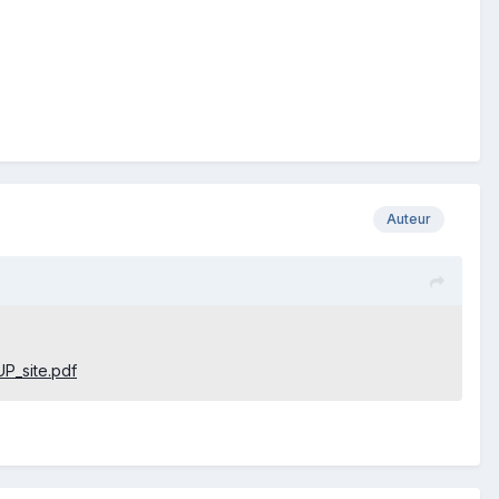
Auteur
UP_site.pdf