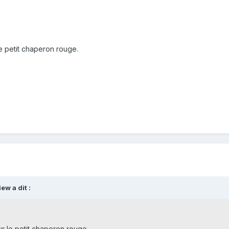
le petit chaperon rouge.
w a dit :
ur le petit chaperon rouge.