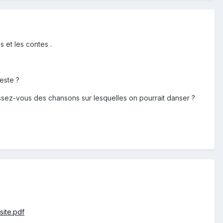
 et les contes .
este ?
ssez-vous des chansons sur lesquelles on pourrait danser ?
site.pdf