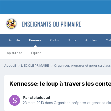
Activité
Forums
Clubs
Blogs
Articles
Gal
Top du site
Équipe
Accueil
L'ECOLE PRIMAIRE
Organiser, préparer et gérer sa clas
Kermesse: le loup à travers les cont
Par steladusud
23 mars 2013
dans
Organiser, préparer et gérer sa cl