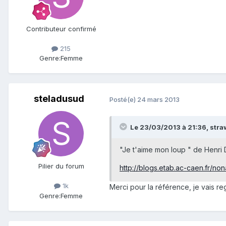
Contributeur confirmé
215
Genre:
Femme
steladusud
Posté(e)
24 mars 2013
Le 23/03/2013 à 21:36, stra
"Je t'aime mon loup " de Henri 
Pilier du forum
http://blogs.etab.ac-caen.fr/no
1k
Merci pour la référence, je vais re
Genre:
Femme