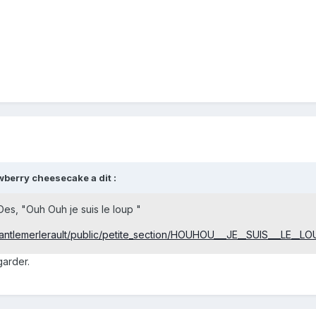
wberry cheesecake a dit :
Des, "Ouh Ouh je suis le loup "
nantlemerlerault/public/petite_section/HOUHOU___JE__SUIS___LE__LO
garder.