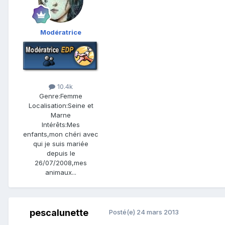
Modératrice
10.4k
Genre:
Femme
Localisation:
Seine et
Marne
Intérêts:
Mes
enfants,mon chéri avec
qui je suis mariée
depuis le
26/07/2008,mes
animaux...
pescalunette
Posté(e)
24 mars 2013