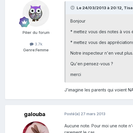
Le 24/03/2013 à 20:12, Tisa a
Bonjour
* mettez vous des notes à vos 
Pilier du forum
* mettez vous des appréciatio
3.7k
Genre:
Femme
Notre inspecteur n'en veut plus. 
Qu'en pensez-vous ?
merci
J'imagine les parents qui voient NA
galouba
Posté(e)
27 mars 2013
Aucune note. Pour moi une note n'e
rarement le cas.