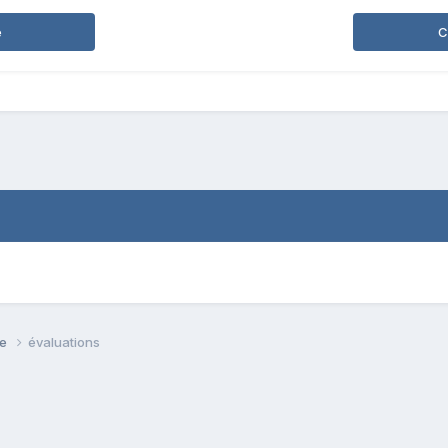
e
C
se
évaluations