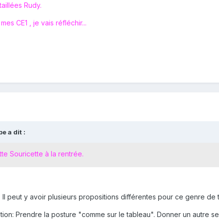
taillées Rudy.
s CE1 , je vais réfléchir...
e a dit :
tte Souricette à la rentrée.
? Il peut y avoir plusieurs propositions différentes pour ce genre de t
ion: Prendre la posture "comme sur le tableau". Donner un autre sens