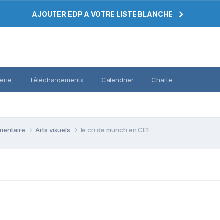
AJOUTER EDP A VOTRE LISTE BLANCHE
erie
Téléchargements
Calendrier
Charte
émentaire
Arts visuels
le cri de munch en CE1