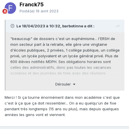
Franck75
Posté(e)
19 avril 2023
Le 18/04/2023 à 10:32, barbotinne a dit :
"beaucoup" de dossiers c'est un euphémisme... l'ERSH de
mon secteur part à la retraite, elle gère une vingtaine
d'écoles publiques, 2 privées, 1 collège publique, un collège
privé, un lycée polyvalent et un lycée général privé. Plus de
600 élèves notifiés MDPH. Ses obligations horaires sont
celles des administratifs, donc pas toutes les vacances
scolaires et des journées de folie avec des réunions
hebdomadaires à la MDPH à 60 km de là.
Dérouler
Merci ! Si ça tourne énormément dans mon académie c'est que
Je suis toujours surprise de la mémoire de ses dossiers
c'est à ça que ça doit ressembler... On a eu quelqu'un de fixe
qu'elle a.
pendant très longtemps (15 ans ou plus), mais depuis quelques
Et son secteur fait une cinquantaine de kilometre de long
années les gens vont et viennent.
dont une partie en montagne...
Elle doit gérer les aménagements d'examens du CFG, du