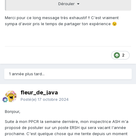
Avantages/Inconvénients :
Dérouler
- pas de classe à gérer, mais du coup aucun contact avec
les élèves, hors ESS en lycée (ou rarement)
Merci pour ce long message très exhaustif !! C'est vraiment
sympa d'avoir pris le temps de partager ton expérience
😉
- grande autonomie d'organisation, possibilité de télétravail
par exemple, mais ENORMEMENT de dossiers à suivre et ils
augmentent en cours d'année au fur et à mesure des
notifications. Intervention de la PS au lycée, en passant par
les ULIS.
2
- travail très administratif, mieux vaut être très organisé :
vérifier disponibilités des participants, établir les
convocations, rédiger le compte rendu, gérer les
1 année plus tard...
transmissions avec la MDPH, relancer quand pièces
manquantes, se tenir au calendrier MDPH, répondre aux
multiples demandes d'aides des collègues, sollicitations
fleur_de_java
parfois désespérées des parents, MDPH, statistiques &
Posté(e)
17 octobre 2024
bilans demandées par la DSDEN, etc...
Bonjour,
- il faut aussi bien être au clair et connaitre le réseau ASH
du département : CMP, SESSAD, ITEP, IME, IMPRO etc... ainsi
Suite à mon PPCR la semaine dernière, mon inspectrice ASH m'a
que des possibilités d'orientation après l' ULIS collège, la
proposé de postuler sur un poste ERSH qui sera vacant l'année
SEGPA etc...
prochaine. C'est quelque chose qui me tente depuis un moment