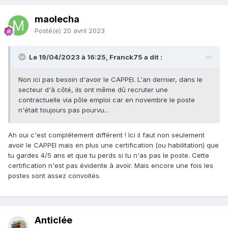
DNB, des Bac et des BTS du lycée. Evidemment ses
maolecha
vacances ne commencent qu'à la fin des examens
rattrapages inclus.
Posté(e)
20 avril 2023
Etonnamment pas beaucoup de monde ne se bouscule
pour prendre sa place...
Le 19/04/2023 à 16:25, Franck75 a dit :
Non ici pas besoin d'avoir le CAPPEI. L'an dernier, dans le
secteur d'à côté, ils ont même dû recruter une
contractuelle via pôle emploi car en novembre le poste
n'était toujours pas pourvu...
Ah oui c'est complétement différent ! Ici il faut non seulement
avoir le CAPPEI mais en plus une certification (ou habilitation) que
tu gardes 4/5 ans et que tu perds si tu n'as pas le poste. Cette
certification n'est pas évidente à avoir. Mais encore une fois les
postes sont assez convoités.
Anticlée