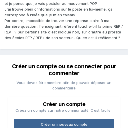
et je pense que je vais postuler au mouvement POP
- rythme de vie : beaucoup de trajets, secteur parfois vaste,
J'ai trouvé plein d'informations sur le poste en lui-même, ça
réunions sur le temps de la pause méridienne quasi
correspond à l'idée que je m'en faisais.
quotidiens. Grande disponibilité horaire (midi, soir).
Par contre, impossible de trouver une réponse claire à ma
Préparation des réunions le WE pour lundi.
dernière question : l'enseignant référent touche-t-il la prime REP /
- pas de "vraie" relation avec des collègues, au final, on
REP+ ? Sur certains site c'est indiqué non, sur d'autre au prorata
croise beaucoup de monde mais on ne crée pas de réelle
des écoles REP / REP+ de son secteur... Qu'en est-il rééllement ?
relation
Cela reste un travail intéressant malgré tout, peut-être
qu'un an était trop court pour bénéficier du retour sur
investissement !
Créer un compte ou se connecter pour
commenter
Vous devez être membre afin de pouvoir déposer un
commentaire
Créer un compte
Créez un compte sur notre communauté. C’est facile !
Créer un nouveau compte