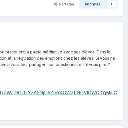
Partager
Abonnés
1
u pratiquent la pause méditative avec ses élèves. Dans le
tion et la régulation des émotions chez les élèves. Si vous ne
vez-vous leur partager mon questionnaire s'il vous plait ?
RiYWIxZWJjOGUzYzA5NjU5ZmY4OWZhNGVlOWQ0YjMiLC