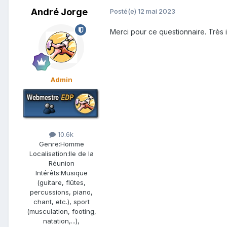
André Jorge
Posté(e)
12 mai 2023
Merci pour ce questionnaire. Très 
Admin
10.6k
Genre:
Homme
Localisation:
Ile de la
Réunion
Intérêts:
Musique
(guitare, flûtes,
percussions, piano,
chant, etc.), sport
(musculation, footing,
natation,...),