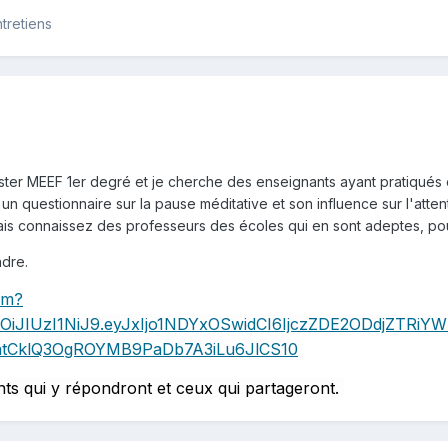
tretiens
er MEEF 1er degré et je cherche des enseignants ayant pratiqués o
un questionnaire sur la pause méditative et son influence sur l'atten
ais connaissez des professeurs des écoles qui en sont adeptes, pou
ndre.
rm?
ciOiJIUzI1NiJ9.eyJxIjo1NDYxOSwidCI6IjczZDE2ODdjZT
batCklQ3OgROYMB9PaDb7A3iLu6JlCS10
nts qui y répondront et ceux qui partageront.