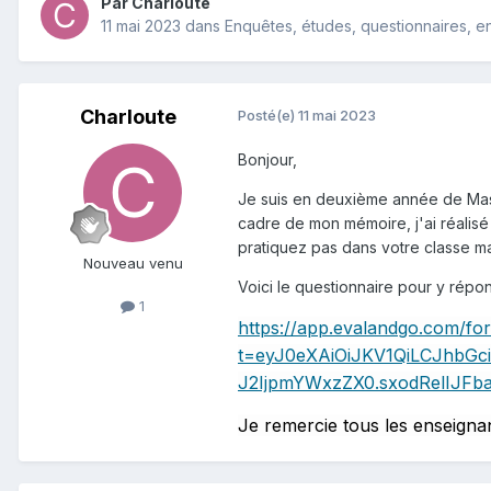
Par Charloute
11 mai 2023
dans
Enquêtes, études, questionnaires, en
Charloute
Posté(e)
11 mai 2023
Bonjour,
Je suis en deuxième année de Mast
cadre de mon mémoire, j'ai réalisé 
pratiquez pas dans votre classe m
Nouveau venu
Voici le questionnaire pour y répo
1
https://app.evalandgo.com/fo
t=eyJ0eXAiOiJKV1QiLCJhbG
J2IjpmYWxzZX0.sxodRelIJF
Je remercie tous les enseigna