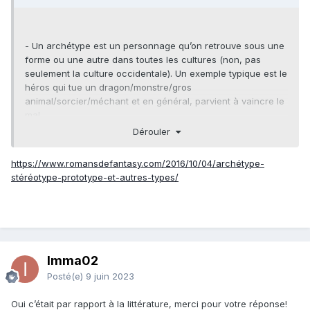
- Un archétype est un personnage qu’on retrouve sous une
forme ou une autre dans toutes les cultures (non, pas
seulement la culture occidentale). Un exemple typique est le
héros qui tue un dragon/monstre/gros
animal/sorcier/méchant et en général, parvient à vaincre le
mal.
Dérouler
- Un stéréotype est un personnage spécifique d’une culture
et d’une époque donnée (exemple : le héros qui tue le
https://www.romansdefantasy.com/2016/10/04/archétype-
dragon est un grand blond à la mâchoire carrée, droit et
stéréotype-prototype-et-autres-types/
honnête)
Imma02
Posté(e)
9 juin 2023
Oui c’était par rapport à la littérature, merci pour votre réponse!