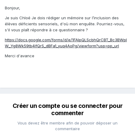
Bonjour,
Je suis Chloé Je dois rédiger un mémoire sur l’inclusion des
élèves déficients sensoriels, d'où mon enquête. Pourriez-vous,
s'il vous plaît répondre à ce questionnaire ?
https://docs.google.com/forms/d/e/1FAIpQLScbhQrCBT_Bc3BWpl
W_Yg8Wk59tb4IfQrS_dBFa1_yuq4AoPg/viewform?usp=pp_url
Merci d'avance
Créer un compte ou se connecter pour
commenter
Vous devez être membre afin de pouvoir déposer un
commentaire