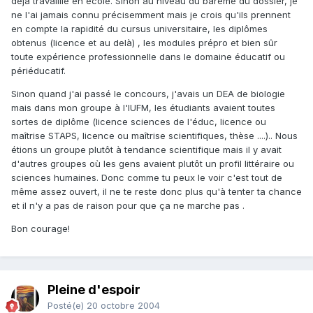
déjà travailllé en école. Sinon au niveau du barême du dossier, je
ne l'ai jamais connu précisemment mais je crois qu'ils prennent
en compte la rapidité du cursus universitaire, les diplômes
obtenus (licence et au delà) , les modules prépro et bien sûr
toute expérience professionnelle dans le domaine éducatif ou
périéducatif.
Sinon quand j'ai passé le concours, j'avais un DEA de biologie
mais dans mon groupe à l'IUFM, les étudiants avaient toutes
sortes de diplôme (licence sciences de l'éduc, licence ou
maîtrise STAPS, licence ou maîtrise scientifiques, thèse ....).. Nous
étions un groupe plutôt à tendance scientifique mais il y avait
d'autres groupes où les gens avaient plutôt un profil littéraire ou
sciences humaines. Donc comme tu peux le voir c'est tout de
même assez ouvert, il ne te reste donc plus qu'à tenter ta chance
et il n'y a pas de raison pour que ça ne marche pas .
Bon courage!
Pleine d'espoir
Posté(e)
20 octobre 2004