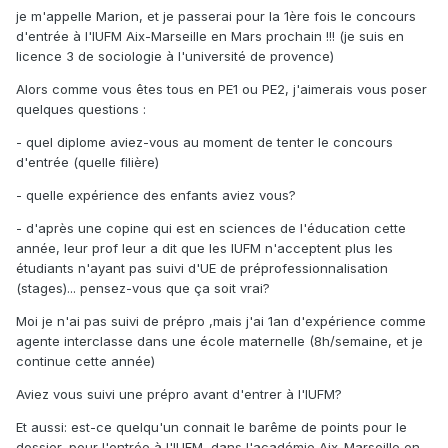
je m'appelle Marion, et je passerai pour la 1ère fois le concours
d'entrée à l'IUFM Aix-Marseille en Mars prochain !!! (je suis en
licence 3 de sociologie à l'université de provence)
Alors comme vous êtes tous en PE1 ou PE2, j'aimerais vous poser
quelques questions :
- quel diplome aviez-vous au moment de tenter le concours
d'entrée (quelle filière)
- quelle expérience des enfants aviez vous?
- d'après une copine qui est en sciences de l'éducation cette
année, leur prof leur a dit que les IUFM n'acceptent plus les
étudiants n'ayant pas suivi d'UE de préprofessionnalisation
(stages)... pensez-vous que ça soit vrai?
Moi je n'ai pas suivi de prépro ,mais j'ai 1an d'expérience comme
agente interclasse dans une école maternelle (8h/semaine, et je
continue cette année)
Aviez vous suivi une prépro avant d'entrer à l'IUFM?
Et aussi: est-ce quelqu'un connait le barême de points pour le
dossier, pour l'entrée à l'IUFM, dans l'académie Aix-Marseille en