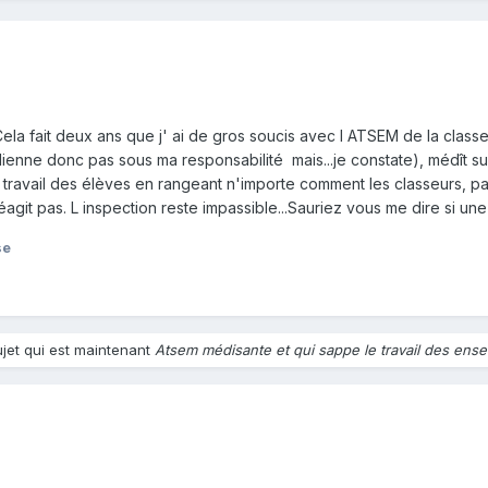
la fait deux ans que j' ai de gros soucis avec l ATSEM de la classe. 
nne donc pas sous ma responsabilité mais...je constate), médît sur 
e travail des élèves en rangeant n'importe comment les classeurs, pa
 réagit pas. L inspection reste impassible...Sauriez vous me dire si u
se
ujet qui est maintenant
Atsem médisante et qui sappe le travail des ense