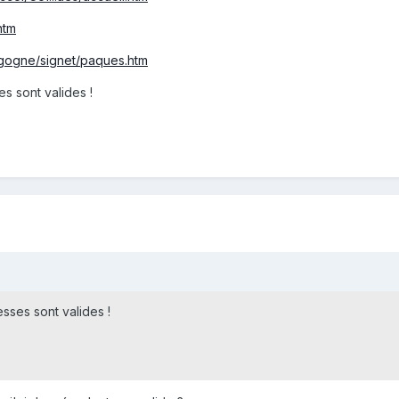
htm
rgogne/signet/paques.htm
es sont valides !
esses sont valides !