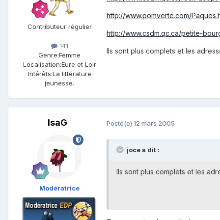
http://www.pomverte.com/Paques.
Contributeur régulier
http://www.csdm.qc.ca/petite-bou
141
Ils sont plus complets et les adress
Genre:
Femme
Localisation:
Eure et Loir
Intérêts:
La littérature
jeunesse.
IsaG
Posté(e)
12 mars 2005
joce a dit :
Ils sont plus complets et les adr
Modératrice