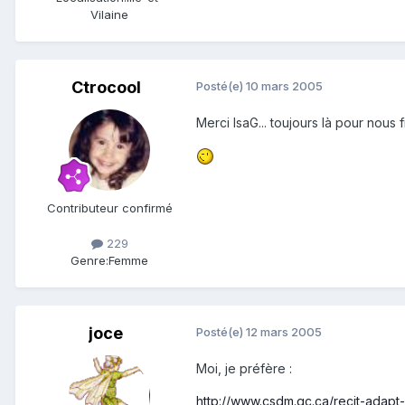
Vilaine
Ctrocool
Posté(e)
10 mars 2005
Merci IsaG... toujours là pour nous fi
Contributeur confirmé
229
Genre:
Femme
joce
Posté(e)
12 mars 2005
Moi, je préfère :
http://www.csdm.qc.ca/recit-adapt-