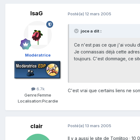
IsaG
Posté(e)
12 mars 2005
joce a dit :
Ce n'est pas ce que j'ai voulu d
Je connaissais déjà cette adres
Modératrice
toujours. C'est dommage, ce sit
6.7k
C'est vrai que certains liens ne s
Genre:
Femme
Localisation:
Picardie
clair
Posté(e)
13 mars 2005
Il y a aussi le site de Tomlitoo ; 10