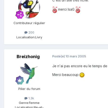
C'est un site très riche.
merci IsaG
Contributeur régulier
200
Localisation:
Livry
Breizhonig
Posté(e)
10 mars 2005
Je n'ai pas encore eu le temps de 
Merci beaucoup
Pilier du forum
1.3k
Genre:
Femme
Localisation:
Ille-et-