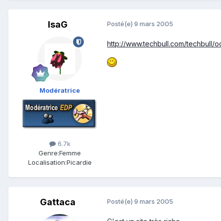
IsaG
Posté(e)
9 mars 2005
http://www.techbull.com/techbull/
Modératrice
6.7k
Genre:
Femme
Localisation:
Picardie
Gattaca
Posté(e)
9 mars 2005