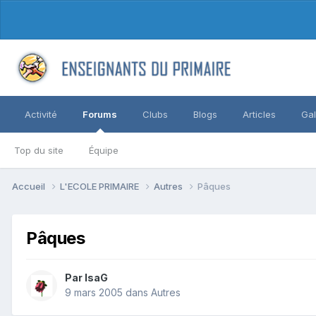
Activité
Forums
Clubs
Blogs
Articles
Gal
Top du site
Équipe
Accueil
L'ECOLE PRIMAIRE
Autres
Pâques
Pâques
Par IsaG
9 mars 2005
dans
Autres