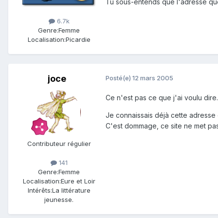
Tu sous-entends que l'adresse que
6.7k
Genre:
Femme
Localisation:
Picardie
joce
Posté(e)
12 mars 2005
Ce n'est pas ce que j'ai voulu dire.
Je connaissais déjà cette adresse 
C'est dommage, ce site ne met pas
Contributeur régulier
141
Genre:
Femme
Localisation:
Eure et Loir
Intérêts:
La littérature
jeunesse.