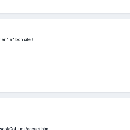
ler "le" bon site !
scol/Cof...ues/accueil.htm