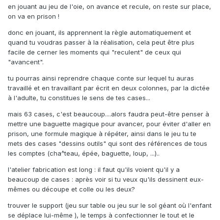
en jouant au jeu de l'oie, on avance et recule, on reste sur place,
on va en prison !
donc en jouant, ils apprennent la règle automatiquement et
quand tu voudras passer à la réalisation, cela peut être plus
facile de cerner les moments qui "reculent" de ceux qui
"avancent".
tu pourras ainsi reprendre chaque conte sur lequel tu auras
travaillé et en travaillant par écrit en deux colonnes, par la dictée
à l'adulte, tu constitues le sens de tes cases...
mais 63 cases, c'est beaucoup....alors faudra peut-être penser à
mettre une baguette magique pour avancer, pour éviter d'aller en
prison, une formule magique à répéter, ainsi dans le jeu tu te
mets des cases "dessins outils" qui sont des références de tous
les comptes (cha^teau, épée, baguette, loup, ...)..
l'atelier fabrication est long : il faut qu'ils voient qu'il y a
beaucoup de cases : après voir si tu veux qu'ils dessinent eux-
mêmes ou découpe et colle ou les deux?
trouver le support (jeu sur table ou jeu sur le sol géant où l'enfant
se déplace lui-même ), le temps à confectionner le tout et le