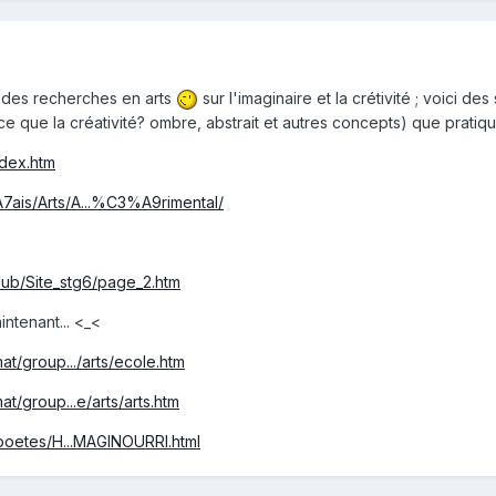
 des recherches en arts
sur l'imaginaire et la crétivité ; voici de
 que la créativité? ombre, abstrait et autres concepts) que pratique
index.htm
ais/Arts/A...%C3%A9rimental/
raub/Site_stg6/page_2.htm
ntenant... <_<
at/group.../arts/ecole.htm
t/group...e/arts/arts.htm
spoetes/H...MAGINOURRI.html