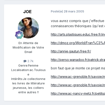
JOE
Posté(e)
28 mars 2005
vous aurez compris que j'effectue
connaissances théoriques (qu'est ce
http://arts.plastiques.educ.free.fr/
http://dmoz.org/World/Fran%C3%A7
En Attente de
Modification de Votre
http://annie.gautun.free.fr/
Email
http://perso.wanadoo.fr/patrick.st
2.7k
Genre:
Femme
bon faut que je monte ce projet mai
Localisation:
ac.Toulous
e
http://www.ac-grenoble.fr/savoie/m
Intérêts:
Je collectionne
les livres de littérature
http://www.ac-grenoble.fr/savoie/ma
jeunesse, les colliers
entre autres !!
http://www.ac-nancy-metz.fr/petit