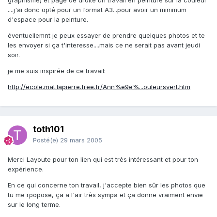
graphisme) et page de droite un travail en peinture sur la couleur
....j'ai donc opté pour un format A3...pour avoir un minimum
d'espace pour la peinture.
éventuellemnt je peux essayer de prendre quelques photos et te
les envoyer si ça t'interesse....mais ce ne serait pas avant jeudi
soir.
je me suis inspirée de ce travail:
http://ecole.mat.lapierre.free.fr/Ann%e9e%...ouleursvert.htm
toth101
Posté(e)
29 mars 2005
Merci Layoute pour ton lien qui est très intéressant et pour ton
expérience.
En ce qui concerne ton travail, j'accepte bien sûr les photos que
tu me rpopose, ça a l'air très sympa et ça donne vraiment envie
sur le long terme.