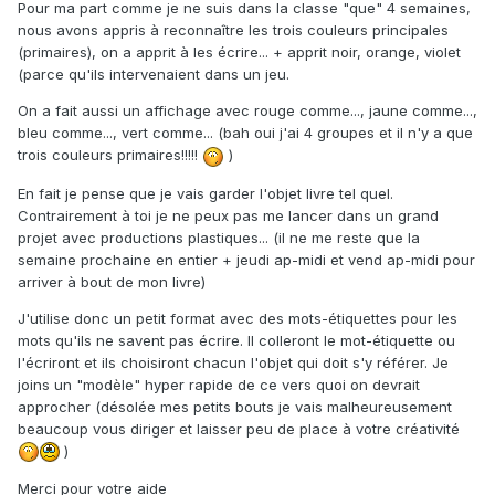
Pour ma part comme je ne suis dans la classe "que" 4 semaines,
nous avons appris à reconnaître les trois couleurs principales
(primaires), on a apprit à les écrire... + apprit noir, orange, violet
(parce qu'ils intervenaient dans un jeu.
On a fait aussi un affichage avec rouge comme..., jaune comme...,
bleu comme..., vert comme... (bah oui j'ai 4 groupes et il n'y a que
trois couleurs primaires!!!!!
)
En fait je pense que je vais garder l'objet livre tel quel.
Contrairement à toi je ne peux pas me lancer dans un grand
projet avec productions plastiques... (il ne me reste que la
semaine prochaine en entier + jeudi ap-midi et vend ap-midi pour
arriver à bout de mon livre)
J'utilise donc un petit format avec des mots-étiquettes pour les
mots qu'ils ne savent pas écrire. Il colleront le mot-étiquette ou
l'écriront et ils choisiront chacun l'objet qui doit s'y référer. Je
joins un "modèle" hyper rapide de ce vers quoi on devrait
approcher (désolée mes petits bouts je vais malheureusement
beaucoup vous diriger et laisser peu de place à votre créativité
)
Merci pour votre aide