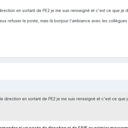
irection en sortant de PE2 je me suis renseigné et c'est ce que je
ux refuser le poste, mais là bonjour l'ambiance avec les collègues
e direction en sortant de PE2 je me suis renseigné et c'est ce que
emander ni un poste de direction ni de l'AIS au primier mouvem