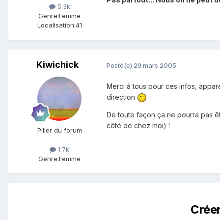
5.3k
Genre:
Femme
Localisation:
41
Kiwichick
Posté(e)
29 mars 2005
Merci à tous pour ces infos, appare
direction
De toute façon ça ne pourra pas êt
côté de chez moi) !
Pilier du forum
1.7k
Genre:
Femme
Crée