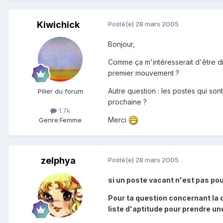
Kiwichick
Posté(e)
28 mars 2005
Bonjour,
Comme ça m'intéresserait d'être di
premier mouvement ?
Autre question : les postes qui son
Pilier du forum
prochaine ?
1.7k
Merci
Genre:
Femme
zelphya
Posté(e)
28 mars 2005
si un poste vacant n'est pas po
Pour ta question concernant la d
liste d'aptitude pour prendre une