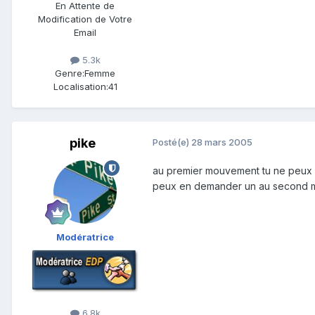
En Attente de
Modification de Votre
Email
5.3k
Genre:
Femme
Localisation:
41
pike
Posté(e)
28 mars 2005
au premier mouvement tu ne peux nor
peux en demander un au second m
Modératrice
6.8k