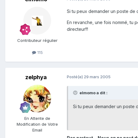
Si tu peux demander un poste de d
En revanche, une fois nommé, tu pe
directeur!!!
Contributeur régulier
115
zelphya
Posté(e)
29 mars 2005
elmomo a dit :
Si tu peux demander un poste d
En Attente de
Modification de Votre
Email
Pas partout... Nous on ne peut d