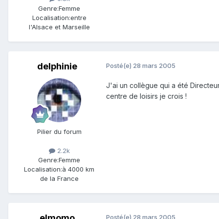
Genre:
Femme
Localisation:
entre
l'Alsace et Marseille
delphinie
Posté(e)
28 mars 2005
J'ai un collègue qui a été Directeur
centre de loisirs je crois !
Pilier du forum
2.2k
Genre:
Femme
Localisation:
à 4000 km
de la France
elmomo
Posté(e)
28 mars 2005