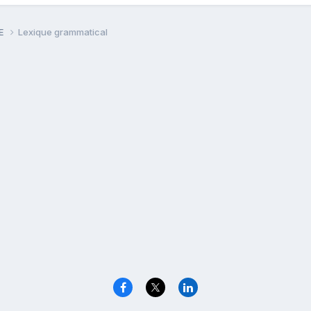
PE
Lexique grammatical