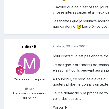
J'avoue que ce n'est pas toujours s
choses intéressantes et à mieux dé
Les thèmes que je souhaite aborder
que ça donne
Les thèmes des él
milie78
Posté(e)
29 mars 2005
pour l'instant, c'est pas encore tr
Je désigne 2 présidents de séances 
en sachant qu'ils peuvent aussi inte
Aujourd'hui, ce sont les élèves qu
Contributeur régulier
gouters philos, je donnais un texte 
137
Je me demande si la prochaine fois,
Localisation:
carrières
sur seine
celle des autres...
Voilou! :P