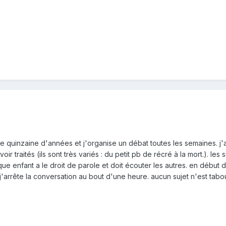
e quinzaine d'années et j'organise un débat toutes les semaines. j'ai
oir traités (ils sont très variés : du petit pb de récré à la mort.). l
chaque enfant a le droit de parole et doit écouter les autres. en déb
 j'arrête la conversation au bout d'une heure. aucun sujet n'est tabo