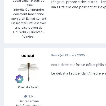
Localisation:
Hauts de
réagir au propose des autres.... Le
Seine
mais il faut le dire poliment et s'ex
Intérêts:
Comprendre
comment fonctionne
mon ordi! Et maintenant
un monter un!!! essayer
une distribution de
Linux<br />Tricoter -
Peindre -
ouioui
Posté(e)
29 mars 2005
notre directeur fait un débat philo
Le débat a lieu pendant 1 heure e
Pilier du forum
3.1k
Genre:
Femme
Intérêts:
musique,