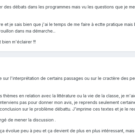
oser des débats dans les programmes mais vu les questions que je m
e et je sais bien que j'ai le temps de me faire à ectte pratique mais
rouillon dans ma démarche...
bien m'éclairer !!!
re sur l'interprétation de certains passages ou sur le cractère des
 thèmes en relation avec la littérature ou la vie de la classe, je m'a
'interviens pas pour donner mon avis, je reprends seulement certaines 
onclusion sur le problème débattu. J'imprime ces textes et je le red
argé de mener la discussion .
ça évolue peu à peu et ça devient de plus en plus intéressant, mais