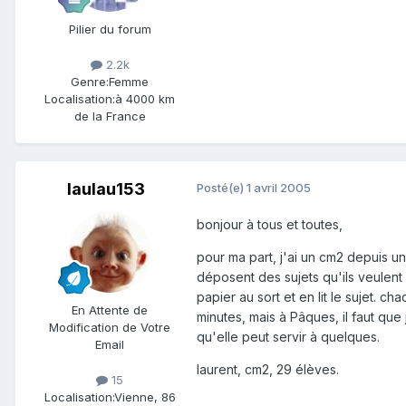
Pilier du forum
2.2k
Genre:
Femme
Localisation:
à 4000 km
de la France
laulau153
Posté(e)
1 avril 2005
bonjour à tous et toutes,
pour ma part, j'ai un cm2 depuis un
déposent des sujets qu'ils veulent v
papier au sort et en lit le sujet. 
En Attente de
minutes, mais à Pâques, il faut que
Modification de Votre
qu'elle peut servir à quelques.
Email
laurent, cm2, 29 élèves.
15
Localisation:
Vienne, 86