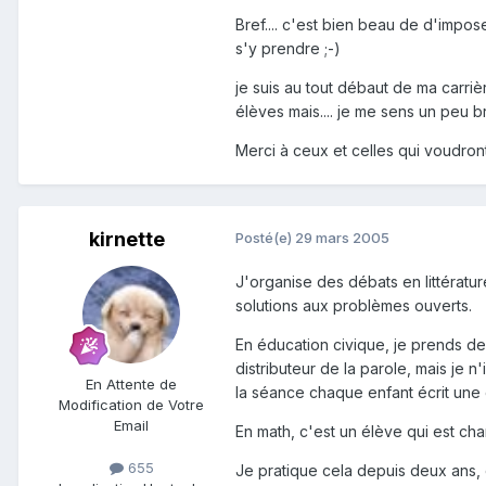
Bref.... c'est bien beau de d'imp
s'y prendre ;-)
je suis au tout débaut de ma carrièr
élèves mais.... je me sens un peu b
Merci à ceux et celles qui voudront 
kirnette
Posté(e)
29 mars 2005
J'organise des débats en littératu
solutions aux problèmes ouverts.
En éducation civique, je prends des
distributeur de la parole, mais je n
En Attente de
la séance chaque enfant écrit une c
Modification de Votre
Email
En math, c'est un élève qui est ch
655
Je pratique cela depuis deux ans, 