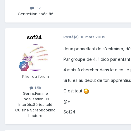
1.1k
Genre:
Non spécifié
sof24
Posté(e)
30 mars 2005
Jeux permettant de s'entrainer, déj
Par groupe de 4, 1 dico par enfant
4 mots à chercher dans le dico, le
Pilier du forum
Si tu es au début de ton apprentiss
1.5k
C'est tout
Genre:
Femme
Localisation:
33
@+
Intérêts:
Séries télé
Cuisine Scrapbooking
Sof24
Lecture