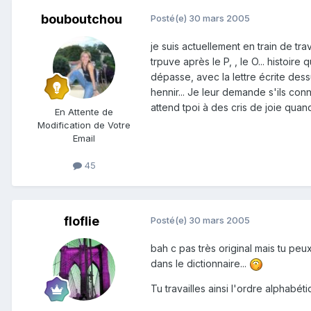
bouboutchou
Posté(e)
30 mars 2005
je suis actuellement en train de t
trpuve après le P, , le O... histoi
dépasse, avec la lettre écrite dessu
hennir... Je leur demande s'ils con
attend tpoi à des cris de joie quand 
En Attente de
Modification de Votre
Email
45
floflie
Posté(e)
30 mars 2005
bah c pas très original mais tu pe
dans le dictionnaire...
Tu travailles ainsi l'ordre alphabét