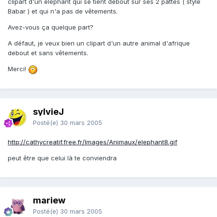
clipart d'un éléphant qui se tient debout sur ses 2 pattes ( style
Babar ) et qui n'a pas de vêtements.
Avez-vous ça quelque part?
A défaut, je veux bien un clipart d'un autre animal d'afrique
debout et sans vêtements.
Merci!
sylvieJ
Posté(e)
30 mars 2005
http://cathycreatif.free.fr/Images/Animaux/elephant8.gif
peut être que celui là te conviendra
mariew
Posté(e)
30 mars 2005