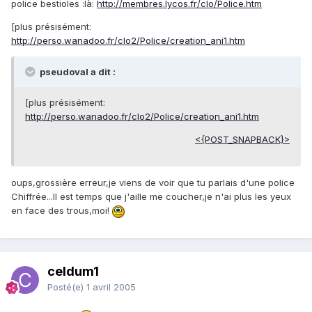
police bestioles :là:
http://membres.lycos.fr/clo/Police.htm
[plus présisément:
http://perso.wanadoo.fr/clo2/Police/creation_ani1.htm
pseudoval a dit :
[plus présisément:
http://perso.wanadoo.fr/clo2/Police/creation_ani1.htm
<{POST_SNAPBACK}>
oups,grossière erreur,je viens de voir que tu parlais d'une police
Chiffrée...Il est temps que j'aille me coucher,je n'ai plus les yeux
en face des trous,moi!
celdum1
Posté(e)
1 avril 2005