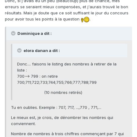
Donc, si j'avais eu un peu (beaucoup) plus de chance, mes
erreurs se seraient mieux compensées, et j'aurais trouvé le bon
résultats. Mais je doute que ce soit suffisant le jour du concours
pour avoir tous les points à la question
.
Dominique a dit :
elora danan a dit :
Donc.... faisons le listing des nombres à retirer de la
liste :
700--> 799 : on retire
700;711;722;733;744;755;766;777;788;799
(10 nombres retirés)
Tu en oublies. Exemple : 707, 717, ...,770 , 771,...
Le mieux est, je crois, de dénombrer les nombres qui
conviennent.
Nombre de nombres à trois chiffres commençant par 7 qui