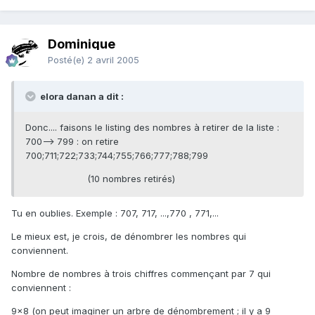
Dominique
Posté(e)
2 avril 2005
elora danan a dit :
Donc.... faisons le listing des nombres à retirer de la liste :
700--> 799 : on retire
700;711;722;733;744;755;766;777;788;799
(10 nombres retirés)
Tu en oublies. Exemple : 707, 717, ...,770 , 771,...
Le mieux est, je crois, de dénombrer les nombres qui
conviennent.
Nombre de nombres à trois chiffres commençant par 7 qui
conviennent :
9×8 (on peut imaginer un arbre de dénombrement ; il y a 9