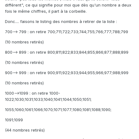
différent", ce qui signifie pour moi que dès qu'un nombre a deux
fois le même chiffres, il part à la corbeille.
Donc.... faisons le listing des nombres à retirer de la liste :
700--> 799 : on retire 700;711;722;733;744;755;766;777;788;799
(10 nombres retirés)
800--> 899 : on retire 800;811;822;833;844;855;866;877;888;899
(10 nombres retirés)
900--> 999 : on retire 900;911;922;933;944;955;966;977;988;999
(10 nombres retirés)
1000-->1099 : on retire 1000-
1022;1030;1031;1033;1040;1041;1044;1050;1051;
1055;1060;1061;1066;1070;1071;1077;1080;1081;1088;1090;
1091;1099
(44 nombres retirés)