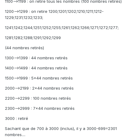
1100-->1199 : on retire tous les nombres (100 nombres retirés)
1200-->1299 : on retire 1200;1201;1202;1210;1211;1212-
1229;1231;1232;1233;
1241;1242;1244;1251;1252;1255;1261;1262;1266;1271;1272;1277;
1281;1282;1288;1291;1292;1299
(44 nombres retirés)
1300-->1399 : 44 nombres retirés
1400-->1499 : 44 nombres retirés
1500-->1999 : 5x44 nombres retirés
2000-->2199 : 2x44 nombres retirés
2200-->2299 : 100 nombres retirés
2300-->2999 : 7x44 nombres retirés
3000 : retiré
Sachant que de 700 à 3000 (inclus), il y a 3000-699=2301
nombres....