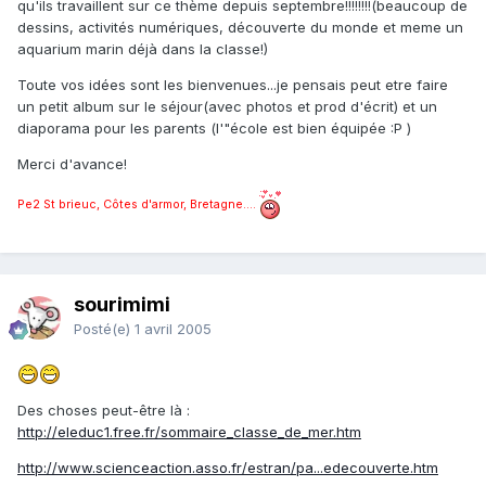
qu'ils travaillent sur ce thème depuis septembre!!!!!!!!(beaucoup de
dessins, activités numériques, découverte du monde et meme un
aquarium marin déjà dans la classe!)
Toute vos idées sont les bienvenues...je pensais peut etre faire
un petit album sur le séjour(avec photos et prod d'écrit) et un
diaporama pour les parents (l'"école est bien équipée :P )
Merci d'avance!
Pe2 St brieuc, Côtes d'armor, Bretagne....
sourimimi
Posté(e)
1 avril 2005
Des choses peut-être là :
http://eleduc1.free.fr/sommaire_classe_de_mer.htm
http://www.scienceaction.asso.fr/estran/pa...edecouverte.htm