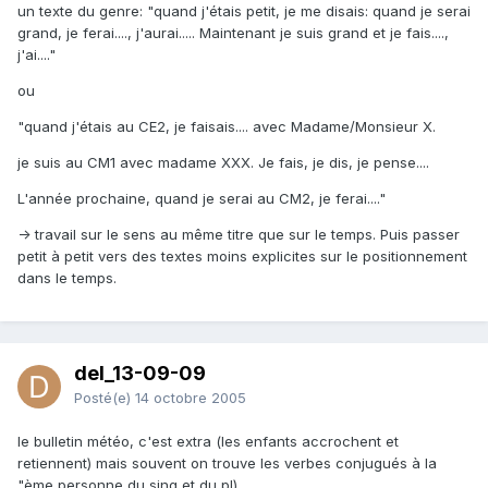
un texte du genre: "quand j'étais petit, je me disais: quand je serai
grand, je ferai...., j'aurai..... Maintenant je suis grand et je fais....,
j'ai...."
ou
"quand j'étais au CE2, je faisais.... avec Madame/Monsieur X.
je suis au CM1 avec madame XXX. Je fais, je dis, je pense....
L'année prochaine, quand je serai au CM2, je ferai...."
-> travail sur le sens au même titre que sur le temps. Puis passer
petit à petit vers des textes moins explicites sur le positionnement
dans le temps.
del_13-09-09
Posté(e)
14 octobre 2005
le bulletin météo, c'est extra (les enfants accrochent et
retiennent) mais souvent on trouve les verbes conjugués à la
"ème personne du sing et du pl)