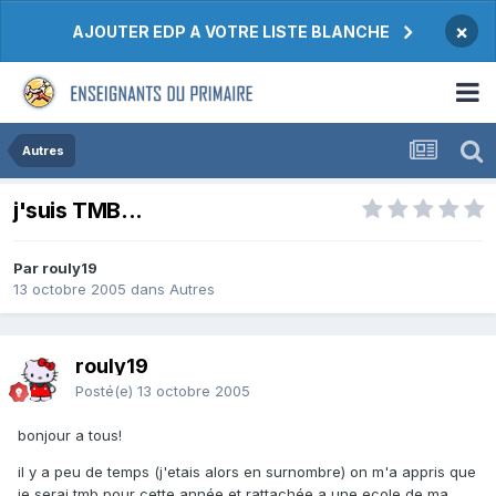
×
AJOUTER EDP A VOTRE LISTE BLANCHE
Autres
j'suis TMB...
Par rouly19
13 octobre 2005
dans
Autres
rouly19
Posté(e)
13 octobre 2005
bonjour a tous!
il y a peu de temps (j'etais alors en surnombre) on m'a appris que
je serai tmb pour cette année et rattachée a une ecole de ma