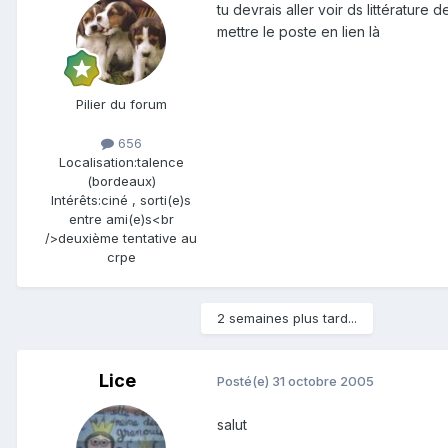
tu devrais aller voir ds littérature
mettre le poste en lien là
Pilier du forum
656
Localisation:
talence
(bordeaux)
Intérêts:
ciné , sorti(e)s
entre ami(e)s<br
/>deuxième tentative au
crpe
2 semaines plus tard...
Lice
Posté(e)
31 octobre 2005
salut