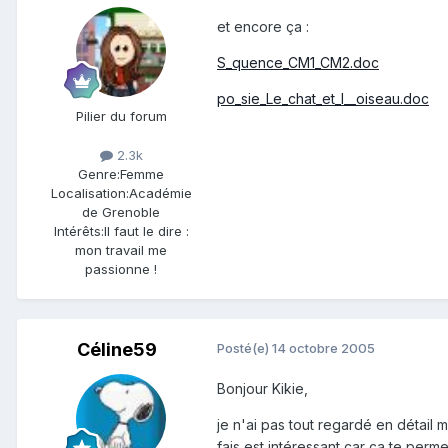
et encore ça :
S_quence_CM1_CM2.doc
po_sie_Le_chat_et_l__oiseau.doc
Pilier du forum
2.3k
Genre:
Femme
Localisation:
Académie
de Grenoble
Intérêts:
Il faut le dire :
mon travail me
passionne !
Céline59
Posté(e)
14 octobre 2005
Bonjour Kikie,
je n'ai pas tout regardé en détail
fais est intéressant car ça te perm