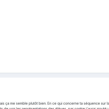
 mais ça me semble plutôt bien. En ce qui concerne ta séquence sur l
ets de voir les représentations des élèves, par contre j'aurai ajou