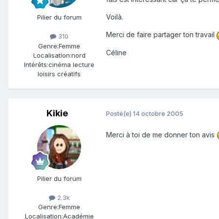
Voilà.
Pilier du forum
Merci de faire partager ton travail
310
Genre:
Femme
Céline
Localisation:
nord
Intérêts:
cinéma lecture
loisirs créatifs
Kikie
Posté(e)
14 octobre 2005
Merci à toi de me donner ton avis
Pilier du forum
2.3k
Genre:
Femme
Localisation:
Académie