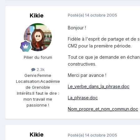
Kikie
Posté(e)
14 octobre 2005
Bonjour !
Fidèle à l'esprit de partage et de s
CM2 pour la première période.
Tout ce que je demande en échange c
Pilier du forum
constructives.
2.3k
Merci par avance !
Genre:
Femme
Localisation:
Académie
Le_verbe_dans_la_phrase.doc
de Grenoble
Intérêts:
Il faut le dire :
La_phrase.doc
mon travail me
passionne !
Nom_propre_et_nom_commun.doc
Kikie
Posté(e)
14 octobre 2005