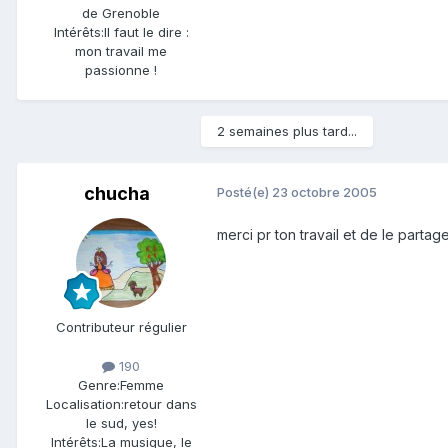
de Grenoble
Intérêts:
Il faut le dire :
mon travail me
passionne !
2 semaines plus tard...
chucha
Posté(e)
23 octobre 2005
merci pr ton travail et de le partag
Contributeur régulier
190
Genre:
Femme
Localisation:
retour dans
le sud, yes!
Intérêts:
La musique, le