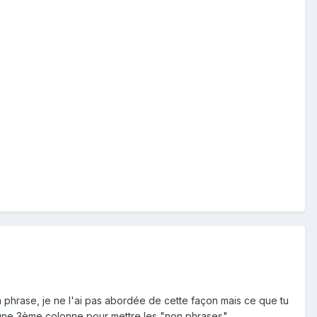
a phrase, je ne l'ai pas abordée de cette façon mais ce que tu
té une 3ème colonne pour mettre les "non phrases".