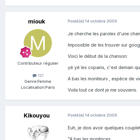
miouk
Posté(e)
14 octobre 2005
Je cherche les paroles d'une chans
Impossible de les trouver sur goog
Voici le début de la chanson:
Contributeur régulier
yé yé les copains, c'est demain qu'
121
A bas les moniteurs , espèce de v
Genre:
Femme
Localisation:
Paris
Voila tout ce dont je me souviens.
Kikouyou
Posté(e)
14 octobre 2005
Euh, je dois avoir quelques couplet
"A bas les monitrices