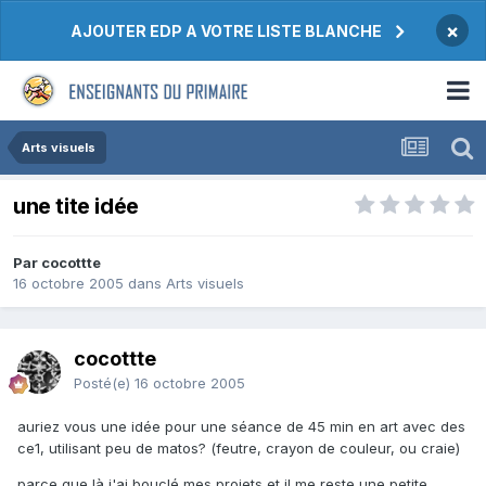
×
AJOUTER EDP A VOTRE LISTE BLANCHE
Arts visuels
une tite idée
Par cocottte
16 octobre 2005
dans
Arts visuels
cocottte
Posté(e)
16 octobre 2005
auriez vous une idée pour une séance de 45 min en art avec des
ce1, utilisant peu de matos? (feutre, crayon de couleur, ou craie)
parce que là j'ai bouclé mes projets et il me reste une petite