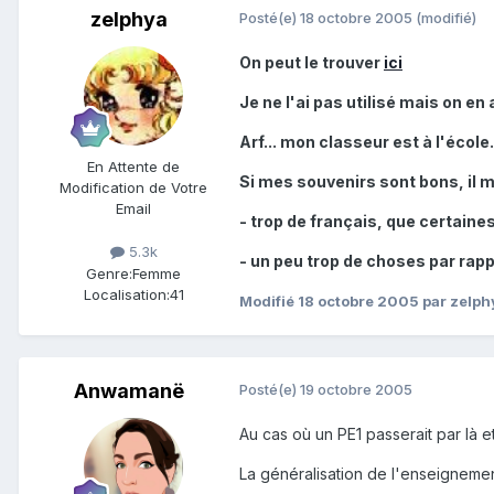
zelphya
Posté(e)
18 octobre 2005
(modifié)
On peut le trouver
ici
Je ne l'ai pas utilisé mais on en 
Arf... mon classeur est à l'école...
En Attente de
Si mes souvenirs sont bons, il m
Modification de Votre
Email
- trop de français, que certaine
5.3k
- un peu trop de choses par rappo
Genre:
Femme
Localisation:
41
Modifié
18 octobre 2005
par zelph
Anwamanë
Posté(e)
19 octobre 2005
Au cas où un PE1 passerait par là et 
La généralisation de l'enseignemen