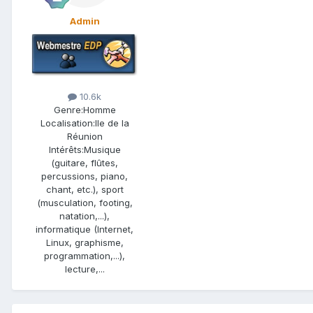
Admin
10.6k
Genre:
Homme
Localisation:
Ile de la
Réunion
Intérêts:
Musique
(guitare, flûtes,
percussions, piano,
chant, etc.), sport
(musculation, footing,
natation,...),
informatique (Internet,
Linux, graphisme,
programmation,...),
lecture,...