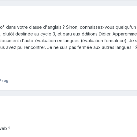
o" dans votre classe d'anglais ? Sinon, connaissez-vous quelqu'un qui 
 plutôt destinée au cycle 3, et paru aux éditions Didier. Apparemm
n document d'auto-évaluation en langues (évaluation formatrice). Je s
us avez pu rencontrer. Je ne suis pas fermée aux autres langues ! :P
 Frog
 web ?