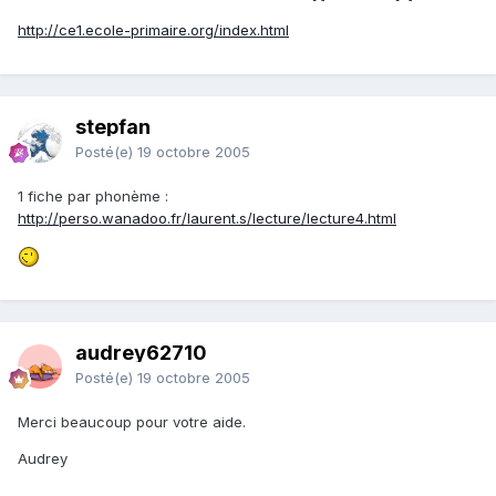
http://ce1.ecole-primaire.org/index.html
stepfan
Posté(e)
19 octobre 2005
1 fiche par phonème :
http://perso.wanadoo.fr/laurent.s/lecture/lecture4.html
audrey62710
Posté(e)
19 octobre 2005
Merci beaucoup pour votre aide.
Audrey