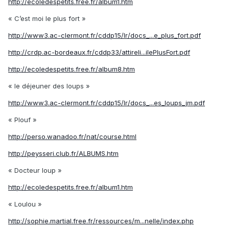
http://ecoledespetits.free.fr/album1.htm
« C’est moi le plus fort »
http://www3.ac-clermont.fr/cddp15/lr/docs_...e_plus_fort.pdf
http://crdp.ac-bordeaux.fr/cddp33/attireli...ilePlusFort.pdf
http://ecoledespetits.free.fr/album8.htm
« le déjeuner des loups »
http://www3.ac-clermont.fr/cddp15/lr/docs_...es_loups_jm.pdf
« Plouf »
http://perso.wanadoo.fr/nat/course.html
http://peysseri.club.fr/ALBUMS.htm
« Docteur loup »
http://ecoledespetits.free.fr/album1.htm
« Loulou »
http://sophie.martial.free.fr/ressources/m...nelle/index.php