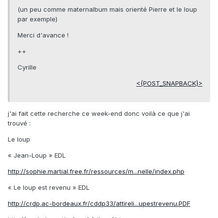
(un peu comme maternalbum mais orienté Pierre et le loup
par exemple)
Merci d'avance !
++
Cyrille
<{POST_SNAPBACK}>
j'ai fait cette recherche ce week-end donc voilà ce que j'ai
trouvé :
Le loup
« Jean-Loup » EDL
http://sophie.martial.free.fr/ressources/m...nelle/index.php
« Le loup est revenu » EDL
http://crdp.ac-bordeaux.fr/cddp33/attireli...upestrevenu.PDF