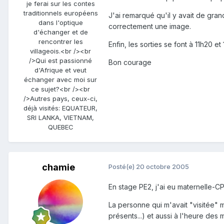
je ferai sur les contes
traditionnels européens
J'ai remarqué qu'il y avait de gran
dans l'optique
correctement une image.
d'échanger et de
rencontrer les
Enfin, les sorties se font à 11h20 e
villageois.<br /><br
/>Qui est passionné
Bon courage
d'Afrique et veut
échanger avec moi sur
ce sujet?<br /><br
/>Autres pays, ceux-ci,
déjà visités: EQUATEUR,
SRI LANKA, VIETNAM,
QUEBEC
chamie
Posté(e)
20 octobre 2005
En stage PE2, j'ai eu maternelle-CP
La personne qui m'avait "visitée" m
présents...) et aussi à l'heure des