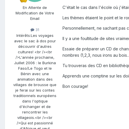
C'était le cas dans l'école où j'étai
En Attente de
Modification de Votre
Les thèmes étaient le point et le ron
Email
Personnellement, ne sachant pas cel
31
Intérêts:
Les voyages
Il y a une foultitude de sites vrai
avec le sac à dos pour
découvrir d'autres
Essaie de préparer un CD de chanso
cultures! <br /><br
nombres (1,2,3, nous irons au bois...
/>L'année prochaine,
Juillet 2006 : le Burkina
Tu trouveras des CD en bibliothèq
Faso/Le Togo et le
Bénin avec une
Apprends une comptine sur les doig
animation dans des
villages de brousse que
Bon courage!
je ferai sur les contes
traditionnels européens
dans l'optique
d'échanger et de
rencontrer les
villageois.<br /><br
/>Qui est passionné
d'Afrique et veut