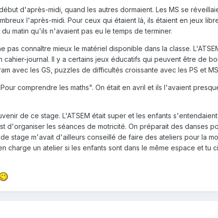
 début d'après-midi, quand les autres dormaient. Les MS se réveillaien
breux l'après-midi. Pour ceux qui étaient là, ils étaient en jeux lib
té du matin qu'ils n'avaient pas eu le temps de terminer.
e pas connaître mieux le matériel disponible dans la classe. L'ATSE
cahier-journal. Il y a certains jeux éducatifs qui peuvent être de bo
ram avec les GS, puzzles de difficultés croissante avec les PS et MS..
Pour comprendre les maths". On était en avril et ils l'avaient presque 
enir de ce stage. L'ATSEM était super et les enfants s'entendaient v
 est d'organiser les séances de motricité. On préparait des danses po
 de stage m'avait d'ailleurs conseillé de faire des ateliers pour la m
charge un atelier si les enfants sont dans le même espace et tu circu