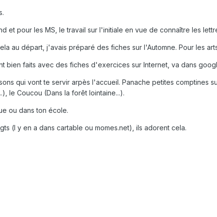
s.
d et pour les MS, le travail sur l'initiale en vue de connaître les lettr
a au départ, j'avais préparé des fiches sur l'Automne. Pour les arts 
ment bien faits avec des fiches d'exercices sur Internet, va dans goog
ns qui vont te servir arpès l'accueil. Panache petites comptines su
.), le Coucou (Dans la forêt lointaine...).
ue ou dans ton école.
ts (l y en a dans cartable ou momes.net), ils adorent cela.