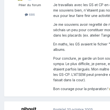
Je travaillais avec les GS et CP en
Pilier du forum
me souviens bien, n'étaient pas nom
686
eux pour leur faire finir une activi
Je me souviens avoir regretté de n
séchais un peu pour constituer mon 
dans les placards (ex. atelier Tang
En maths, les GS avaient le fichier "
albums.
Pour conclure, je garde un bon souv
sympa. Le plus difficile, je pense,
étaient parfois largués. Mon maître
les GS-CP. L'ATSEM peut prendre en 
faisait dans la cour).
Bon courage pour la préparation !
pihouit
Posté(e)
20 octobre 2005