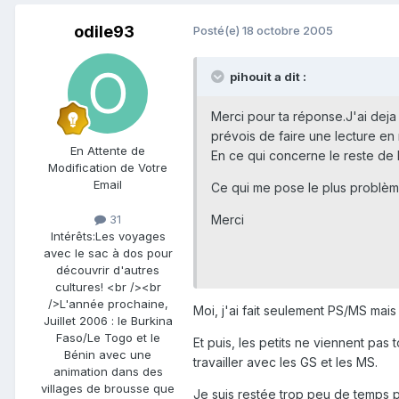
odile93
Posté(e)
18 octobre 2005
pihouit a dit :
Merci pour ta réponse.J'ai deja
prévois de faire une lecture en
En Attente de
En ce qui concerne le reste de l'
Modification de Votre
Email
Ce qui me pose le plus problème
Merci
31
Intérêts:
Les voyages
avec le sac à dos pour
découvrir d'autres
cultures! <br /><br
/>L'année prochaine,
Moi, j'ai fait seulement PS/MS mais
Juillet 2006 : le Burkina
Faso/Le Togo et le
Et puis, les petits ne viennent pas
Bénin avec une
travailler avec les GS et les MS.
animation dans des
villages de brousse que
Je suis restée trop peu de temps p