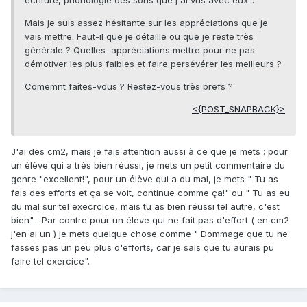
écriture, phonologie des sons que j'ai vus avec eux...
Mais je suis assez hésitante sur les appréciations que je
vais mettre. Faut-il que je détaille ou que je reste très
générale ? Quelles appréciations mettre pour ne pas
démotiver les plus faibles et faire persévérer les meilleurs ?
Comemnt faîtes-vous ? Restez-vous très brefs ?
<{POST_SNAPBACK}>
J'ai des cm2, mais je fais attention aussi à ce que je mets : pour
un élève qui a très bien réussi, je mets un petit commentaire du
genre "excellent!", pour un élève qui a du mal, je mets " Tu as
fais des efforts et ça se voit, continue comme ça!" ou " Tu as eu
du mal sur tel execrcice, mais tu as bien réussi tel autre, c'est
bien"... Par contre pour un élève qui ne fait pas d'effort ( en cm2
j'en ai un ) je mets quelque chose comme " Dommage que tu ne
fasses pas un peu plus d'efforts, car je sais que tu aurais pu
faire tel exercice".