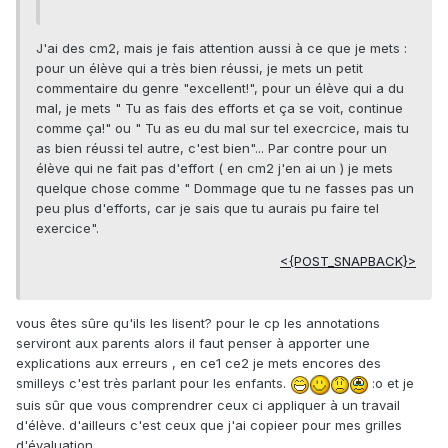
J'ai des cm2, mais je fais attention aussi à ce que je mets :
pour un élève qui a très bien réussi, je mets un petit
commentaire du genre "excellent!", pour un élève qui a du
mal, je mets " Tu as fais des efforts et ça se voit, continue
comme ça!" ou " Tu as eu du mal sur tel execrcice, mais tu
as bien réussi tel autre, c'est bien"... Par contre pour un
élève qui ne fait pas d'effort ( en cm2 j'en ai un ) je mets
quelque chose comme " Dommage que tu ne fasses pas un
peu plus d'efforts, car je sais que tu aurais pu faire tel
exercice".
<{POST_SNAPBACK}>
vous êtes sûre qu'ils les lisent? pour le cp les annotations
serviront aux parents alors il faut penser à apporter une
explications aux erreurs , en ce1 ce2 je mets encores des
smilleys c'est très parlant pour les enfants.
:o et je
suis sûr que vous comprendrer ceux ci appliquer à un travail
d'élève. d'ailleurs c'est ceux que j'ai copieer pour mes grilles
d'évaluation.