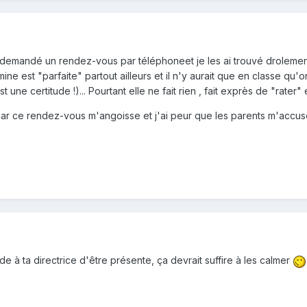
demandé un rendez-vous par téléphoneet je les ai trouvé drolement r
mine est "parfaite" partout ailleurs et il n'y aurait que en classe qu'o
t une certitude !)... Pourtant elle ne fait rien , fait exprès de "rate
 car ce rendez-vous m'angoisse et j'ai peur que les parents m'accuse
e à ta directrice d'être présente, ça devrait suffire à les calmer