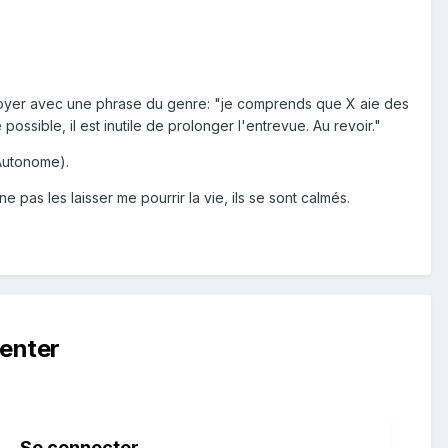
renvoyer avec une phrase du genre: "je comprends que X aie des
ossible, il est inutile de prolonger l'entrevue. Au revoir."
'Autonome).
e pas les laisser me pourrir la vie, ils se sont calmés.
enter
Se connecter