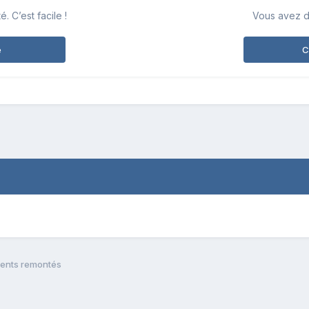
 C’est facile !
Vous avez d
e
C
ents remontés