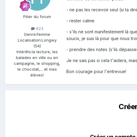
- ne pas les recevoir seul (si ta di
Pilier du forum
- rester calme
623
- s'ils ne sont manifestement là q
Genre:
Femme
soucis, je suis là pour que nous tro
Localisation:
Longwy
(54)
- prendre des notes (s'ils dépasse
Intérêts:
la lecture, les
balades en ville ou en
Je ne sais pas si cela t'aidera, mai
campagne, le shopping,
le chocolat,... et mes
Bon courage pour l'entrevue!
élèves!
Crée
Créer un compte