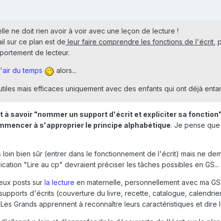
lle ne doit rien avoir à voir avec une leçon de lecture !
il sur ce plan est de
leur faire comprendre les fonctions de l'écrit
, 
mportement de lecteur.
l'air du temps
alors...
 utiles mais efficaces uniquement avec des enfants qui ont déjà en
t à savoir "nommer un support d'écrit et expliciter sa fonction
mmencer à s'approprier le principe alphabétique
. Je pense que 
loin bien sûr (entrer dans le fonctionnement de l'écrit) mais ne d
ication "Lire au cp" devraient préciser les tâches possibles en GS...
eux posts sur
la lecture
en maternelle, personnellement avec ma GS,
pports d'écrits (couverture du livre, recette, catalogue, calendrier, j
es Grands apprennent à reconnaître leurs caractéristiques et dire leu