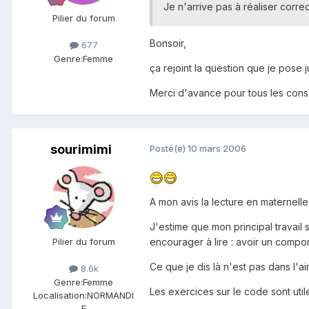
Je n'arrive pas à réaliser corr
Pilier du forum
Bonsoir,
677
Genre:
Femme
ça rejoint la question que je pos
Merci d'avance pour tous les con
sourimimi
Posté(e)
10 mars 2006
A mon avis la lecture en maternelle
J'estime que mon principal travail s
encourager à lire : avoir un compo
Pilier du forum
Ce que je dis là n'est pas dans l'a
8.6k
Genre:
Femme
Les exercices sur le code sont ut
Localisation:
NORMANDI
E