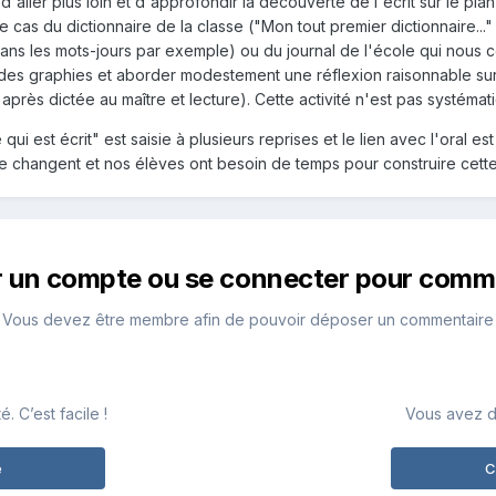
d'aller plus loin et d'approfondir la découverte de l'écrit sur le p
e cas du dictionnaire de la classe ("Mon tout premier dictionnaire...
 dans les mots-jours par exemple) ou du journal de l'école qui nous co
des graphies et aborder modestement une réflexion raisonnable sur
près dictée au maître et lecture). Cette activité n'est pas systématiq
qui est écrit" est saisie à plusieurs reprises et le lien avec l'oral est 
e changent et nos élèves ont besoin de temps pour construire cette n
r un compte ou se connecter pour comm
Vous devez être membre afin de pouvoir déposer un commentaire
 C’est facile !
Vous avez d
e
C