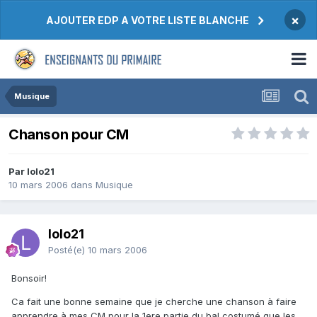
×
AJOUTER EDP A VOTRE LISTE BLANCHE
Musique
Chanson pour CM
Par lolo21
10 mars 2006
dans
Musique
lolo21
Posté(e)
10 mars 2006
Bonsoir!
Ca fait une bonne semaine que je cherche une chanson à faire
apprendre à mes CM pour la 1ere partie du bal costumé que les