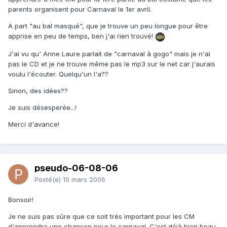
parents organisent pour Carnaval le 1er avril.
A part "au bal masqué", que je trouve un peu longue pour être
apprise en peu de temps, ben j'ai rien trouvé!
J'ai vu qu' Anne Laure parlait de "carnaval à gogo" mais je n'ai
pas le CD et je ne trouve même pas le mp3 sur le net car j'aurais
voulu l'écouter. Quelqu'un l'a??
Sinon, des idées??
Je suis désesperée...!
Merci d'avance!
pseudo-06-08-06
Posté(e)
10 mars 2006
Bonsoir!
Je ne suis pas sûre que ce soit très important pour les CM
d'apprendre une chanson pour le carnaval. C'est déjà bien beau