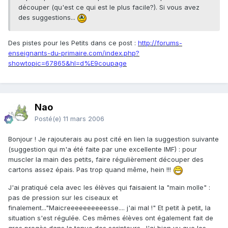
découper (qu'est ce qui est le plus facile?). Si vous avez
des suggestions...
Des pistes pour les Petits dans ce post :
http://forums-
enseignants-du-primaire.com/index.php?
showtopic=67865&hl=d%E9coupage
Nao
Posté(e)
11 mars 2006
Bonjour ! Je rajouterais au post cité en lien la suggestion suivante
(suggestion qui m'a été faite par une excellente IMF) : pour
muscler la main des petits, faire régulièrement découper des
cartons assez épais. Pas trop quand même, hein !!!
J'ai pratiqué cela avec les élèves qui faisaient la "main molle" :
pas de pression sur les ciseaux et
finalement..."Maicreeeeeeeeeesse.... j'ai mal !" Et petit à petit, la
situation s'est régulée. Ces mêmes élèves ont également fait de
gros progès dans la tenue des scripteurs. J'ai bien vu que les