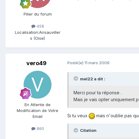
Pilier du forum
458
Localisation:
Ansauviller
s (Oise)
vero49
Posté(e)
11 mars 2006
mel22 a dit :
Merci pour ta réponse .
Mais je vais opter uniquement pou
En Attente de
Modification de Votre
Si tu veux
mais n'oublie pas qu
Email
860
Citation