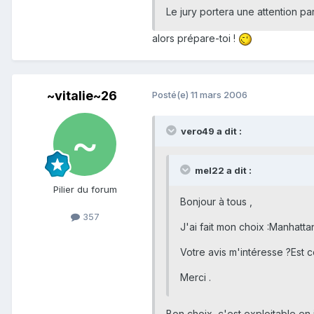
Le jury portera une attention pa
alors prépare-toi !
~vitalie~26
Posté(e)
11 mars 2006
vero49 a dit :
mel22 a dit :
Pilier du forum
Bonjour à tous ,
357
J'ai fait mon choix :Manhatt
Votre avis m'intéresse ?Est 
Merci .
Bon choix ,c'est exploitable en i