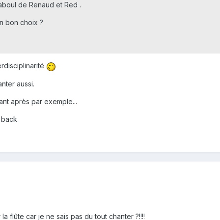
kaboul de Renaud et Red .
un bon choix ?
rdisciplinarité
ter aussi.
chant après par exemple...
y back
a flûte car je ne sais pas du tout chanter ?!!!!