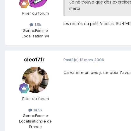
Je ne trouve que des exercices 
merci
Pilier du forum
les récrés du petit Nicolas: SU-PER
1.5k
Genre:
Femme
Localisation:
94
cleo17fr
Posté(e)
12 mars 2006
Ca va être un peu juste pour l'avoir
Pilier du forum
14.5k
Genre:
Femme
Localisation:
Ile de
France