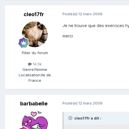
cleo17fr
Posté(e)
12 mars 2006
Je ne trouve que des exercices hyp
merci
Pilier du forum
14.5k
Genre:
Femme
Localisation:
Ile de
France
barbabelle
Posté(e)
12 mars 2006
cleo17fr a dit :