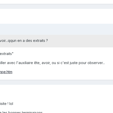
oir...qqun en a des extraits ?
extraits"
er avec l'auxiliaire ête, avoir, ou si c'est juste pour observer...
empe.htm
site ! lol
ire les bonnes terminaisons.