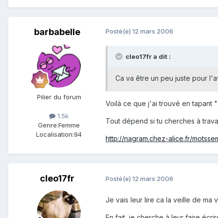
barbabelle
Posté(e)
12 mars 2006
cleo17fr a dit :
Ca va être un peu juste pour l'av
Pilier du forum
Voilà ce que j'ai trouvé en tapant "
1.5k
Tout dépend si tu cherches à travaill
Genre:
Femme
Localisation:
94
http://nagram.chez-alice.fr/motss
cleo17fr
Posté(e)
12 mars 2006
Je vais leur lire ca la veille de ma vi
En fait, je cherche à leur faire écr