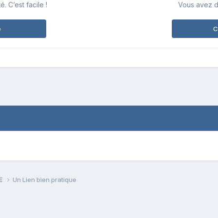
 C’est facile !
Vous avez d
e
C
PE
Un Lien bien pratique