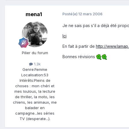
mena1
Posté(e)
12 mars 2006
Je ne sais pas s'il a déjà été pro
Ici
En fait à partir de
http://www.lamap
Pilier du forum
Bonnes révisions
1.3k
Genre:
Femme
Localisation:
53
Intérêts:
Pleins de
choses : mon chéri et
mes loulous, la lecture
de thriller, la moto, les
chiens, les animaux, me
balader en
campagne...les séries
TV (desperate...).