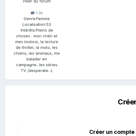
Pilier du forum
1.3k
Genre:
Femme
Localisation:
53
Intérêts:
Pleins de
choses : mon chéri et
mes loulous, la lecture
de thriller, la moto, les
chiens, les animaux, me
balader en
campagne...les séries
TV (desperate...).
Crée
Créer un compte