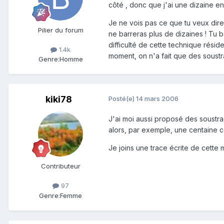
côté , donc que j'ai une dizaine en
Je ne vois pas ce que tu veux dire 
Pilier du forum
ne barreras plus de dizaines ! Tu ba
difficulté de cette technique rési
1.4k
moment, on n'a fait que des soustr
Genre:
Homme
kiki78
Posté(e)
14 mars 2006
J'ai moi aussi proposé des soustra
alors, par exemple, une centaine co
Je joins une trace écrite de cette
Contributeur
97
Genre:
Femme