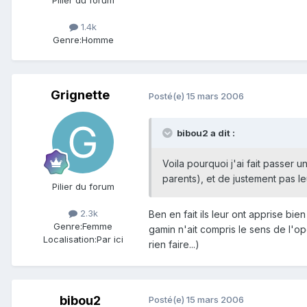
1.4k
Genre:
Homme
Grignette
Posté(e)
15 mars 2006
bibou2 a dit :
Voila pourquoi j'ai fait passer 
parents), et de justement pas le
Pilier du forum
2.3k
Ben en fait ils leur ont apprise bi
Genre:
Femme
gamin n'ait compris le sens de l'op
Localisation:
Par ici
rien faire...)
bibou2
Posté(e)
15 mars 2006