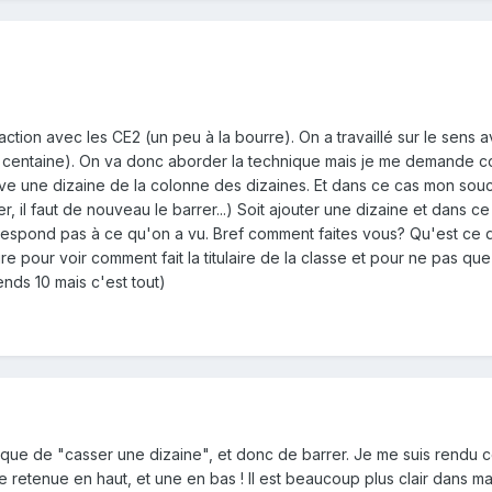
ction avec les CE2 (un peu à la bourre). On a travaillé sur le sens av
 centaine). On va donc aborder la technique mais je me demande comme
 une dizaine de la colonne des dizaines. Et dans ce cas mon souci vi
er, il faut de nouveau le barrer...) Soit ajouter une dizaine et dans 
rrespond pas à ce qu'on a vu. Bref comment faites vous? Qu'est ce 
e pour voir comment fait la titulaire de la classe et pour ne pas que 
rends 10 mais c'est tout)
hnique de "casser une dizaine", et donc de barrer. Je me suis rendu 
ne retenue en haut, et une en bas ! Il est beaucoup plus clair dans 